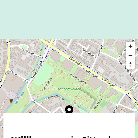
Freitag von 09:30 bis 12:00 Uhr)
Die Basilika ist einer der Wunderorte auf der
Route voller Wunder
. Auf dieser Radroute durch
das Grensmaas-Tal können mehr als 30 Orte digital
besucht werden, wenn sie nicht für die
Öffentlichkeit zugänglich sind. Sind Sie neugierig
auf die Geschichten oder möchten Sie einen Blick
hineinwerfen? Sehen Sie sich die
360-Grad-Tour
an oder hören Sie sich die
Audiotour
an.
Dieser Text wurde mit Hilfe eines Online-
Übersetzungsdienstes automatisch übersetzt.