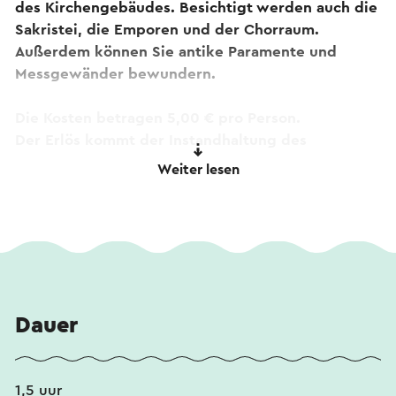
des Kirchengebäudes. Besichtigt werden auch die
Sakristei, die Emporen und der Chorraum.
Außerdem können Sie antike Paramente und
Messgewänder bewundern.
Die Kosten betragen 5,00 € pro Person.
Der Erlös kommt der Instandhaltung des
Kirchengebäudes zugute
Weiter lesen
Beginn ist montags um 14:00 Uhr und samstags
um 12:00 Uhr. Treffpunkt am Haupteingang der
Basilika, Oude Markt 3.
Für Führungen auf Anfrage zu einem gewünschten
Datum/Uhrzeit (sofern möglich) kontaktieren Sie
uns bitte unter der unten angegebenen E-Mail-
Dauer
Adresse oder Telefonnummer.
Mail:guided tour.basilica@rk-kerken-sittard.nl.
Oder 046 – 4515141 (geöffnet von Dienstag bis
1,5 uur