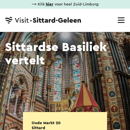
⟶ Klik
hier
voor heel Zuid-Limburg
Sittardse Basiliek
vertelt
Oude Markt 20
Sittard