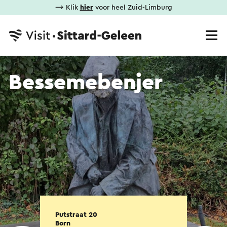
⟶ Klik
hier
voor heel Zuid-Limburg
Bessemebenjer
Putstraat 20
Born