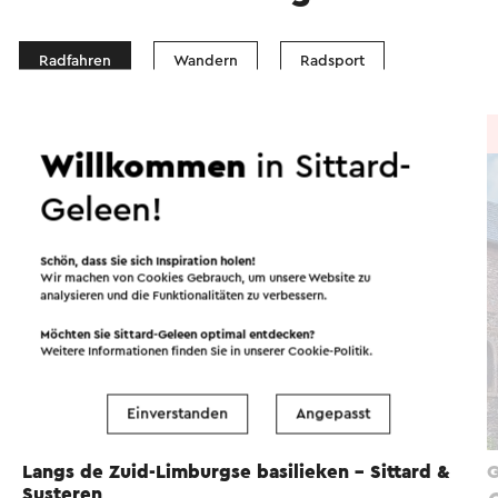
Radfahren
Wandern
Radsport
Radtour
→ 55,2 km
Willkommen
in Sittard-
Geleen!
Schön, dass Sie sich Inspiration holen!
Wir machen von Cookies Gebrauch, um unsere Website zu
analysieren und die Funktionalitäten zu verbessern.
Möchten Sie Sittard-Geleen optimal entdecken?
Weitere Informationen finden Sie in unserer
Cookie-Politik
.
Einverstanden
Angepasst
Langs de Zuid-Limburgse basilieken - Sittard &
G
Susteren