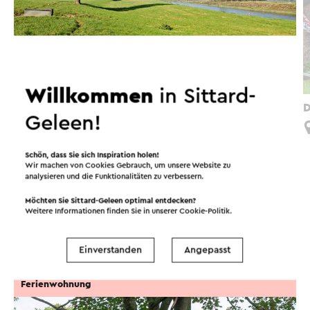
Willkommen
in Sittard-
Rivierpark Maasvallei Sittard-Geleen
D
Geleen!
Grevenbicht
Schön, dass Sie sich Inspiration holen!
Wir machen von Cookies Gebrauch, um unsere Website zu
analysieren und die Funktionalitäten zu verbessern.
Spaß in der Umgebung!
Möchten Sie Sittard-Geleen optimal entdecken?
Weitere Informationen finden Sie in unserer
Cookie-Politik
.
Unterkünfte
Essen und Trinken
Einverstanden
Angepasst
Ferienwohnung