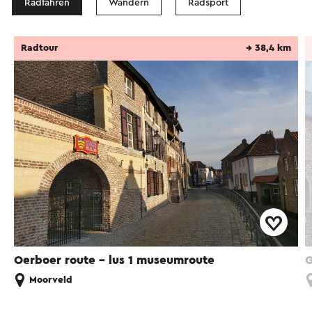
Radfahren
Wandern
Radsport
Radtour
→ 38,4 km
Oerboer route – lus 1 museumroute
G
Moorveld