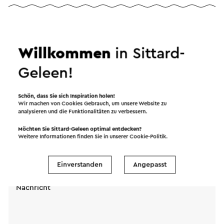
Senden Sie eine E-Mail an PLT - Toon Hermans
Theater. Ihre Nachricht wird sofort nach dem
Willkommen
in Sittard-
Klicken auf "Senden" gesendet. Unsere
Geleen!
Datenschutzerklärung erläutert, wie Visit Zuid-
Limburg mit Ihren persönlichen Daten umgeht.
Schön, dass Sie sich Inspiration holen!
Wir machen von Cookies Gebrauch, um unsere Website zu
analysieren und die Funktionalitäten zu verbessern.
Name
Möchten Sie Sittard-Geleen optimal entdecken?
Weitere Informationen finden Sie in unserer
Cookie-Politik
.
E-Mail Adresse
Einverstanden
Angepasst
Nachricht