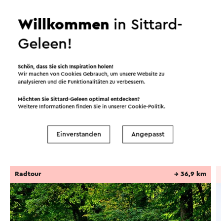
viele Schmetterlinge, Libellen, quakende Frösche
und fette Karpfen. Auch der Biber hinterlässt hier
Willkommen
in Sittard-
seine Spuren…
Geleen!
Dieser Text wurde mit Hilfe eines Online-
Weiter lesen
Übersetzungsdienstes automatisch übersetzt.
Schön, dass Sie sich Inspiration holen!
Wir machen von Cookies Gebrauch, um unsere Website zu
analysieren und die Funktionalitäten zu verbessern.
Möchten Sie Sittard-Geleen optimal entdecken?
Routen in der Region
Weitere Informationen finden Sie in unserer
Cookie-Politik
.
Einverstanden
Angepasst
Radfahren
Wandern
Radtour
→ 36,9 km