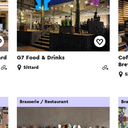
ard
G7 Food & Drinks
Cof
Bre
Sittard
S
Brasserie / Restaurant
Bra