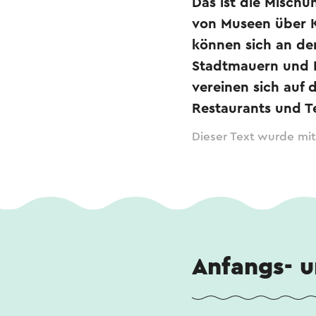
Das ist die Mischun
von Museen über K
können sich an de
Stadtmauern und F
vereinen sich auf 
Restaurants und T
Dieser Text wurde mit
Anfangs- 