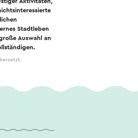
ustiger Aktivitäten,
chtsinteressierte
lichen
ernes Stadtleben
e große Auswahl an
llständigen.
bersetzt.