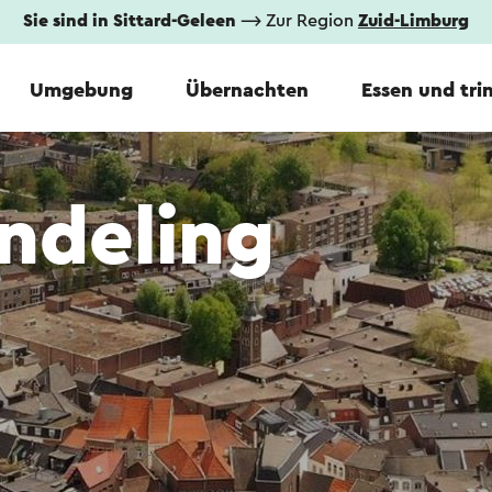
Sie sind in Sittard-Geleen
⟶ Zur Region
Zuid-Limburg
Umgebung
Übernachten
Essen und tri
ndeling