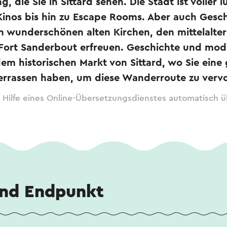
g, die Sie in Sittard sehen. Die Stadt ist voller l
inos bis hin zu Escape Rooms. Aber auch Geschi
n wunderschönen alten Kirchen, den mittelalter
ort Sanderbout erfreuen. Geschichte und mod
dem historischen Markt von Sittard, wo Sie ein
errassen haben, um diese Wanderroute zu vervo
 Hilfe eines Online-Übersetzungsdienstes automatisch ü
und Endpunkt