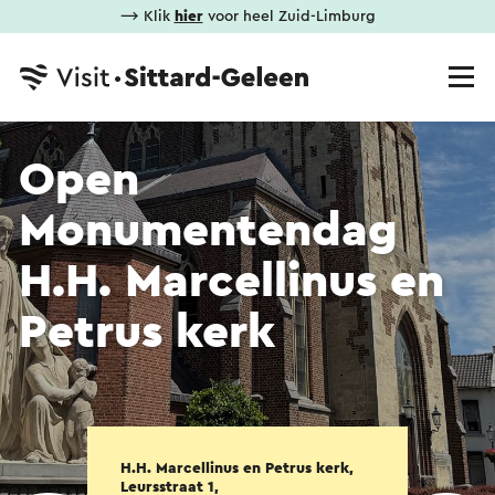
⟶ Klik
hier
voor heel Zuid-Limburg
Open
Monumentendag
H.H. Marcellinus en
Petrus kerk
H.H. Marcellinus en Petrus kerk,
Leursstraat 1,