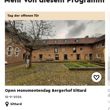
Mehr von diesem Programm
Tag der offenen Tür
Open Monumentendag Bergerhof Sittard
O
d
12-9-2026
1
Sittard